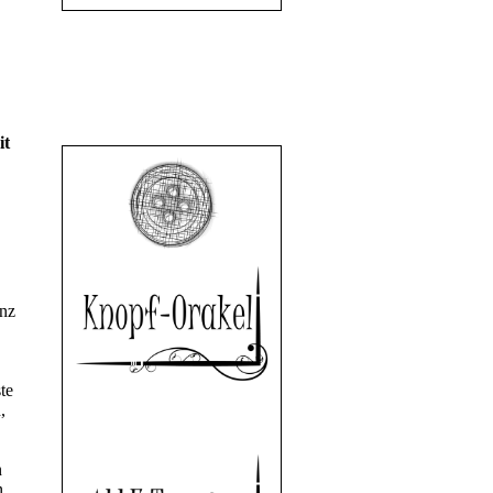
it
anz
te
,
n
n.