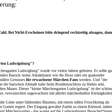
ierung:
ahl. Bei Nicht-Erscheinen bitte dringend rechtzeitig absagen, dam
rten Ludwigsburg"?
chengarten Ludwigburg" wurde vor vielen Jahren geboren. Er sollte g
enden Barock: keine Attraktionen wie die Hexe oder ein quakender
stillen Genusses
für erwachsene Märchen-Fans
werden. Und "der
n der barocken Altstadt nahe beim Residenzschloss zu finden sein.
ralten Mauer. Dieser "kleine Märchengarten Ludwigsburg" ist der schöns
taltet, verwunschen zugewachsen mit allerlei märchenhaften Kleinigkeiten
 die Gäste unter blühenden Bäumen, mit einem stillen Froschkönig als
en Garten regiert. Der Eingang gewährt Zutritt zu einem Kleinod, mitte
nd Märchenzauber - das wartet auf die Ludwigsburger Besucher*inne