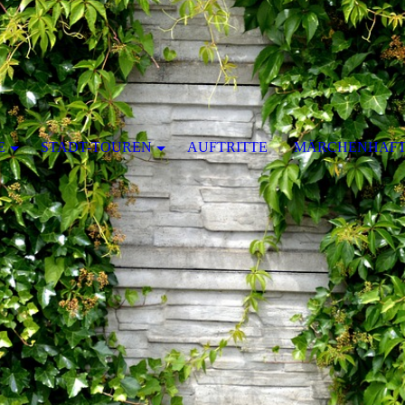
E
STADT-TOUREN
AUFTRITTE
MÄRCHENHAFT