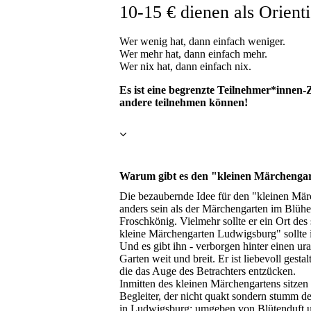
10-15 € dienen als Orient
Wer wenig hat, dann einfach weniger.
Wer mehr hat, dann einfach mehr.
Wer nix hat, dann einfach nix.
Es ist eine begrenzte Teilnehmer*innen-Z
andere teilnehmen können!
Warum gibt es den "kleinen Märchenga
Die bezaubernde Idee für den "kleinen Mär
anders sein als der Märchengarten im Blüh
Froschkönig. Vielmehr sollte er ein Ort des 
kleine Märchengarten Ludwigsburg" sollte i
Und es gibt ihn - verborgen hinter einen u
Garten weit und breit. Er ist liebevoll ges
die das Auge des Betrachters entzücken.
Inmitten des kleinen Märchengartens sitzen
Begleiter, der nicht quakt sondern stumm d
in Ludwigsburg: umgeben von Blütenduft u