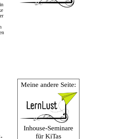
in
ke
er
n
en
Meine andere Seite:
Inhouse-Seminare
.
für KiTas